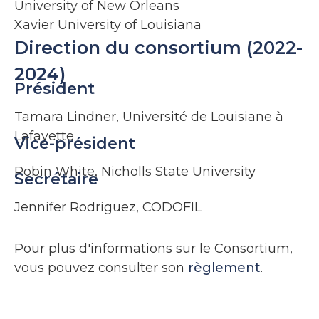
University of New Orleans
Xavier University of Louisiana
Direction du consortium (2022-
2024)
Président
Tamara Lindner, Université de Louisiane à
Lafayette
Vice-président
Robin White, Nicholls State University
Secrétaire
Jennifer Rodriguez, CODOFIL
Pour plus d'informations sur le Consortium,
vous pouvez consulter son
règlement
.