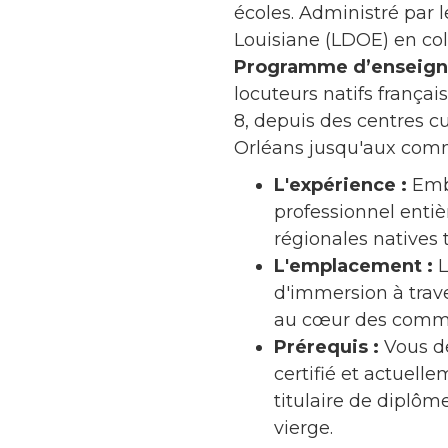
écoles. Administré par 
Louisiane (LDOE) en col
Programme d’enseigna
locuteurs natifs frança
8, depuis des centres 
Orléans jusqu'aux comm
L'expérience :
Emba
professionnel enti
régionales natives 
L'emplacement :
L
d'immersion à trav
au cœur des commun
Prérequis :
Vous de
certifié et actuell
titulaire de diplôme
vierge.