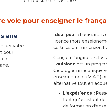
en Louisiane.
Tiens bon !
re voie pour enseigner le frança
Idéal pour :
Louisianais e
isiane
licence (hors enseignem
oluer votre
certifiés en immersion fr
nt pour
Conçu à l'origine exclus
s en
Louisiane
est un progra
ane.
Ce programme unique vo
enseignement (M.A.T.) o
alternative tout en acqu
L'expérience :
Passe
tant qu'assistant de
de formation d'ense