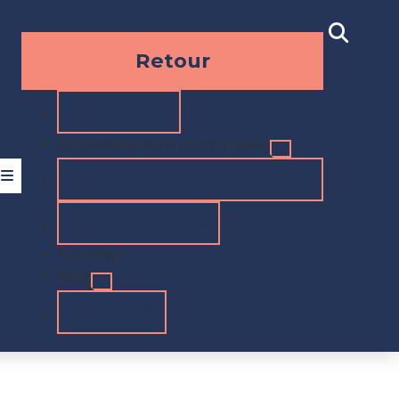
Retour
Éducation
Développement économique
Bourses et subventions
U
Communauté
Tourisme
Blog
À propos