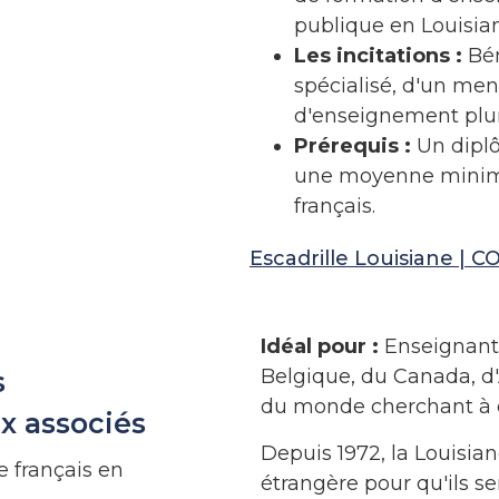
publique en Louisia
Les incitations :
Bén
spécialisé, d'un ment
d'enseignement plur
Prérequis :
Un diplô
une moyenne minimal
français.
Escadrille Louisiane | 
Idéal pour :
Enseignants 
Belgique, du Canada, d'
s
du monde cherchant à e
x associés
Depuis 1972, la Louisia
e français en
étrangère pour qu'ils s